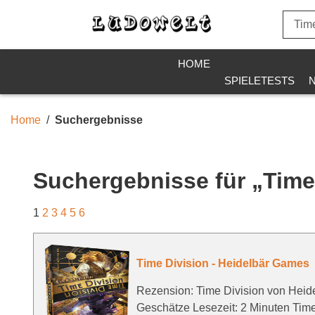
HOME
SPIELETESTS
Home
Suchergebnisse
Suchergebnisse für „Time 
1
2
3
4
5
6
Time Division - Heidelbär Games
Rezension: Time Division von Hei
Geschätze Lesezeit: 2 Minuten Time