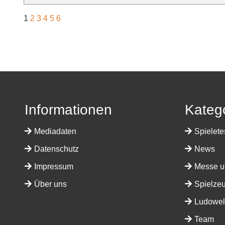
1
2
3
4
5
6
Informationen
Kateg
Mediadaten
Spielete
Datenschutz
News
Impressum
Messe u
Über uns
Spielze
Ludowelt
Team