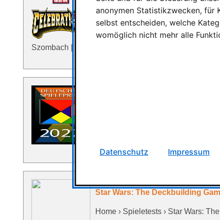
Pokémon-Sammelkartenspiels, um 
anonymen Statistikzwecken, für K
selbst entscheiden, welche Katego
The Pokémon Company International
womöglich nicht mehr alle Funkti
Sammelkartenspiels, um das 25. Ju
Szombach | Geschätze Lesezeit: 2 …
DEUTSCHER SPIELEPREIS 2022 di
DEUTSCHER SPIELEPREIS 2022 die 
Nowitzki | Geschätze Lesezeit: 1
Preisträger des Jahres 2022 gekür
Datenschutz
Impressum
Star Wars: The Deckbuilding Gam
Home › Spieletests › Star Wars: T