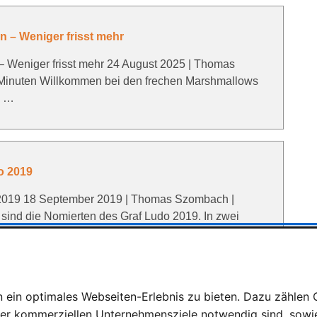
n – Weniger frisst mehr
– Weniger frisst mehr 24 August 2025 | Thomas
 Minuten Willkommen bei den frechen Marshmallows
s …
o 2019
o 2019 18 September 2019 | Thomas Szombach |
 sind die Nomierten des Graf Ludo 2019. In zwei
ker für …
ein optimales Webseiten-Erlebnis zu bieten. Dazu zählen C
l enthüllt die Celebrations-Kollektion des
rer kommerziellen Unternehmensziele notwendig sind, sowie 