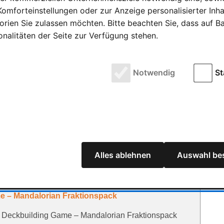
das 25. Jubiläum der Marke zu feiern
omforteinstellungen oder zur Anzeige personalisierter Inh
rien Sie zulassen möchten. Bitte beachten Sie, dass auf Bas
 enthüllt die Celebrations-Kollektion des Pokémon-
onalitäten der Seite zur Verfügung stehen.
biläum der Marke zu feiern 29 Juni 2021 | Thomas
Notwendig
St
e Gewinner stehen fest
Gewinner stehen fest 05 September 2022 | Nicole
 Minuten Der FRIEDHELM MERZ VERLAG hat heute die
t und …
Alles ablehnen
Auswahl bes
e – Mandalorian Fraktionspack
he Deckbuilding Game – Mandalorian Fraktionspack