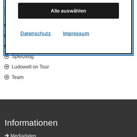
Kategorien
Alle auswählen
Spieletests
Datenschutz
Impressum
News
Messe und Veranstaltungen
Spielzeug
Ludowelt on Tour
Team
Informationen
Mediadaten