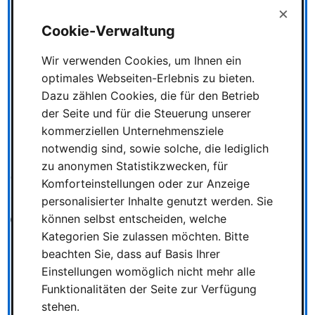
×
Cookie-Verwaltung
Wir verwenden Cookies, um Ihnen ein
optimales Webseiten-Erlebnis zu bieten.
Dazu zählen Cookies, die für den Betrieb
der Seite und für die Steuerung unserer
kommerziellen Unternehmensziele
Netflix sichert sich „Zug um
notwendig sind, sowie solche, die lediglich
zu anonymen Statistikzwecken, für
Zug“ für Film- und
Komforteinstellungen oder zur Anzeige
Serienprojekte
personalisierter Inhalte genutzt werden. Sie
können selbst entscheiden, welche
26 Februar 2026
Kategorien Sie zulassen möchten. Bitte
beachten Sie, dass auf Basis Ihrer
Einstellungen womöglich nicht mehr alle
Funktionalitäten der Seite zur Verfügung
stehen.