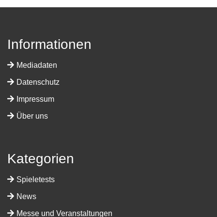
Informationen
Mediadaten
Datenschutz
Impressum
Über uns
Kategorien
Spieletests
News
Messe und Veranstaltungen