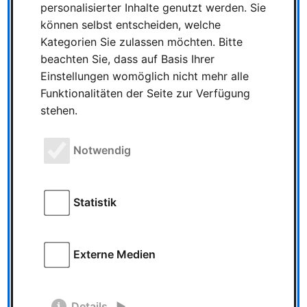
personalisierter Inhalte genutzt werden. Sie
SPIEL ESSEN 2023 wird
können selbst entscheiden, welche
größer, moderner und
Kategorien Sie zulassen möchten. Bitte
mit neuen Hallenkonzept
beachten Sie, dass auf Basis Ihrer
Einstellungen womöglich nicht mehr alle
SPIEL ESSEN 2023 wird
Funktionalitäten der Seite zur Verfügung
größer, moderner und mit neuen
stehen.
Hallenkonzept 16 August 2023 | Thomas
Szombach | Geschätze Lesezeit: 4 Minuten
GRÖSSER In diesem Jahr bricht die SPIEL
Notwendig
Essen bereits vor ihrer …
Statistik
Erste Infos zur SPIEL
2025 - Tickets & Preise
Externe Medien
Erste Infos zur SPIEL 2025
- Tickets & Preise 06 Juli
Details
2025 | Thomas Szombach | Geschätze