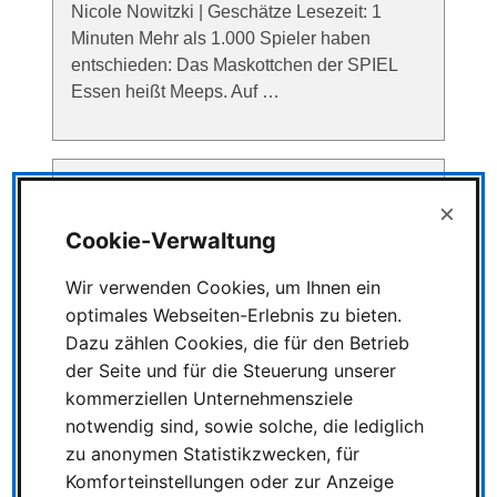
Nicole Nowitzki | Geschätze Lesezeit: 1
Minuten Mehr als 1.000 Spieler haben
entschieden: Das Maskottchen der SPIEL
Essen heißt Meeps. Auf …
×
Rückblick von der SPIEL
Essen 2025
Cookie-Verwaltung
Rückblick von der SPIEL
Wir verwenden Cookies, um Ihnen ein
Essen 2025: Rekorde,
optimales Webseiten-Erlebnis zu bieten.
Emotionen und ein starkes Signal für die
Dazu zählen Cookies, die für den Betrieb
Branche 26 Oktober 2025 | Nicole Nowitzki |
der Seite und für die Steuerung unserer
Geschätze Lesezeit: 2 Minuten Die SPIEL
kommerziellen Unternehmensziele
Essen 2025 hat einmal mehr …
notwendig sind, sowie solche, die lediglich
zu anonymen Statistikzwecken, für
Komforteinstellungen oder zur Anzeige