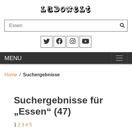
MENU
Home
Suchergebnisse
Suchergebnisse für
„Essen“ (47)
1
2
3
4
5