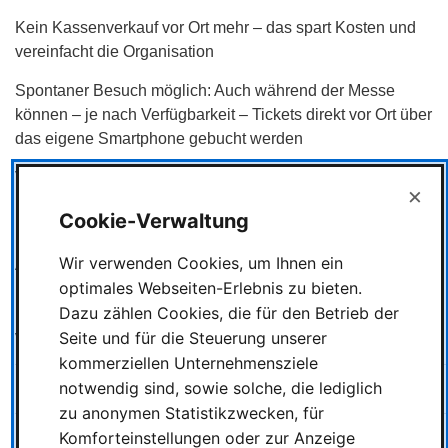
Kein Kassenverkauf vor Ort mehr – das spart Kosten und
vereinfacht die Organisation
Spontaner Besuch möglich: Auch während der Messe
können – je nach Verfügbarkeit – Tickets direkt vor Ort über
das eigene Smartphone gebucht werden
Vor Ort hilft euch das Servicepersonal bei allen Fragen
×
rund um den digitalen Ticketkauf
Cookie-Verwaltung
🎁
Attraktive Add-Ons – Messebesuch aufpeppen
Wir verwenden Cookies, um Ihnen ein
Auch 2025 könnt ihr euren Messebesuch durch frei
optimales Webseiten-Erlebnis zu bieten.
kombinierbare Zusatzangebote erweitern. Die
Dazu zählen Cookies, die für den Betrieb der
Kombinationsbeschränkungen aus dem Vorjahr entfallen
Seite und für die Steuerung unserer
vollständig.
kommerziellen Unternehmensziele
notwendig sind, sowie solche, die lediglich
Add-On
Preis
Beschreibung
zu anonymen Statistikzwecken, für
Komforteinstellungen oder zur Anzeige
Lootbag
20 €
Tasche mit exklusivem