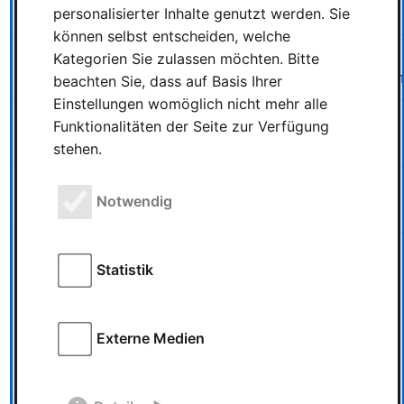
personalisierter Inhalte genutzt werden. Sie
SPIEL-Merch
können selbst entscheiden, welche
Golden Demon Ticket
12 €
Zugang zu besonderen
Kategorien Sie zulassen möchten. Bitte
Miniaturenwettbewerben
beachten Sie, dass auf Basis Ihrer
Einstellungen womöglich nicht mehr alle
Catan – Connect
15 €
Teilnahme am Catan-
Funktionalitäten der Seite zur Verfügung
(Spieler)
Netzwerkspiel
stehen.
Catan – Connect
3 €
Zuschauer-Ticket mit
Notwendig
(Zuschauer)
Systemgebühr
Educators Day
5 €
Optionales Zertifikat für
Statistik
Teilnahmebestätigung
Teilnehmende
Für die Teilnahme am Educators Day selbst wird kein
Externe Medien
Extra-Ticket benötigt – nur die Bestätigung ist
kostenpflichtig.
Geld sparen mit dem Early-Bird-Rabatt bis zum 31. Juli