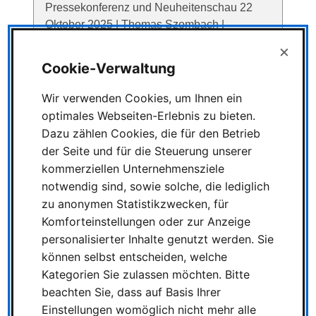
Pressekonferenz und Neuheitenschau 22
Oktober 2025 | Thomas Szombach |
Geschätze Lesezeit: 1 Minuten Die SPIEL
×
Essen öffnet ab Donnerstag wieder für alle
Cookie-Verwaltung
Spielebegeisterten ihre Tore. Die …
Wir verwenden Cookies, um Ihnen ein
optimales Webseiten-Erlebnis zu bieten.
Dazu zählen Cookies, die für den Betrieb
Rückblick von der SPIEL
der Seite und für die Steuerung unserer
Essen 2025
kommerziellen Unternehmensziele
notwendig sind, sowie solche, die lediglich
Rückblick von der SPIEL
zu anonymen Statistikzwecken, für
Essen 2025: Rekorde,
Komforteinstellungen oder zur Anzeige
Emotionen und ein starkes Signal für die
personalisierter Inhalte genutzt werden. Sie
Branche 26 Oktober 2025 | Nicole Nowitzki |
können selbst entscheiden, welche
Geschätze Lesezeit: 2 Minuten Die SPIEL
Kategorien Sie zulassen möchten. Bitte
Essen 2025 hat einmal mehr …
beachten Sie, dass auf Basis Ihrer
Einstellungen womöglich nicht mehr alle