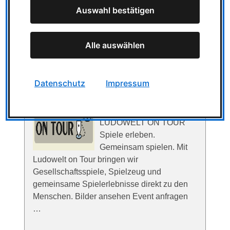
Auswahl bestätigen
Deckbuilding Game – Mandalorian
Fraktionspack Spieletest Deckbuilding 2–3
Spieler Ludowelt-Wertung: 8/10 Star Wars:
Alle auswählen
The Deckbuilding Game – Mandalorian …
Datenschutz
Impressum
Ludowelt on Tour
LUDOWELT ON TOUR
Spiele erleben.
Gemeinsam spielen. Mit
Ludowelt on Tour bringen wir
Gesellschaftsspiele, Spielzeug und
gemeinsame Spielerlebnisse direkt zu den
Menschen. Bilder ansehen Event anfragen
…