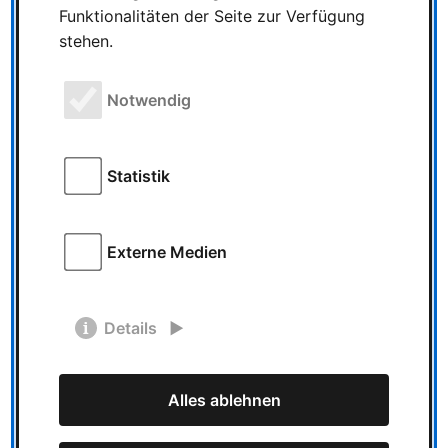
Funktionalitäten der Seite zur Verfügung
stehen.
Mediadaten
Mediadaten Mediadaten
Notwendig
2026 gültig ab 01.01.2026
Kennzahlen ● 334756
Seitenaufrufe pro Monat ● 27.295 eindeutige
Statistik
Besucher pro Monat ● 04:21 Minuten
durchschnittliche Besuchszeit der User
Quelle: Matomo …
Externe Medien
Details
Star Wars: The
Deckbuilding Game –
Mandalorian
Alles ablehnen
Fraktionspack
Home › Spieletests › Star Wars: The