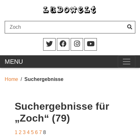
MENU
Home
Suchergebnisse
Suchergebnisse für
„Zoch“ (79)
1
2
3
4
5
6
7
8