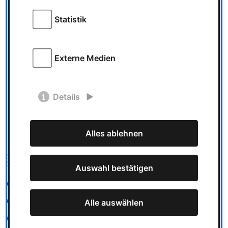
Spiel des Jahres 2026:
Dito!, Die Insel der Mookies und Rebirth
Statistik
gewinnen 12 Juli 2026 | Nicole Nowitzki |
Geschätze Lesezeit: 3 Minuten Die Gewinner
stehen fest: Bei der Preisverleihung am 12.
Externe Medien
Juli …
Details
1
2
3
4
5
6
Alles ablehnen
Kategorien
Auswahl bestätigen
Spieletests
News
Alle auswählen
Messe und Veranstaltungen