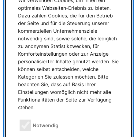
Wir verwenden Cookies, um Ihnen ein
optimales Webseiten-Erlebnis zu bieten.
Dazu zählen Cookies, die für den Betrieb
asmodee übernimmt
der Seite und für die Steuerung unserer
ATM Gaming und stärkt
kommerziellen Unternehmensziele
Social-Games-Segment
notwendig sind, sowie solche, die lediglich
asmodee übernimmt ATM
zu anonymen Statistikzwecken, für
Gaming und stärkt Social-Games-Segment
Komforteinstellungen oder zur Anzeige
26 März 2026 | Thomas Szombach |
personalisierter Inhalte genutzt werden. Sie
Geschätze Lesezeit: 1 Minuten Der
können selbst entscheiden, welche
Spieleverlag Asmodee hat die Übernahme
Kategorien Sie zulassen möchten. Bitte
von ATM Gaming bekannt gegeben. …
beachten Sie, dass auf Basis Ihrer
Einstellungen womöglich nicht mehr alle
Funktionalitäten der Seite zur Verfügung
stehen.
Die Gewinner des Spiel
des Jahres 2026 stehen
Notwendig
fest