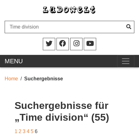
MENU
Home
Suchergebnisse
Suchergebnisse für
„Time division“ (55)
1
2
3
4
5
6