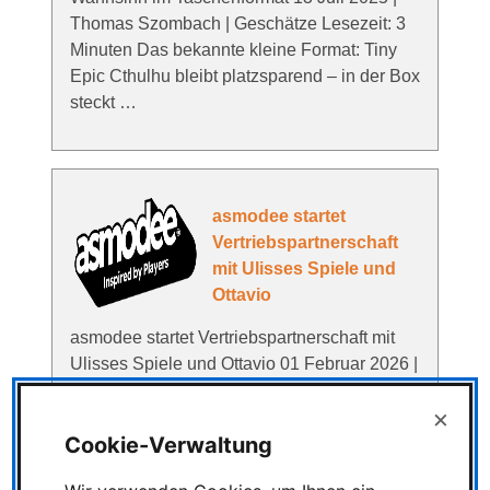
Thomas Szombach | Geschätze Lesezeit: 3
Minuten Das bekannte kleine Format: Tiny
Epic Cthulhu bleibt platzsparend – in der Box
steckt …
asmodee startet
Vertriebspartnerschaft
mit Ulisses Spiele und
Ottavio
asmodee startet Vertriebspartnerschaft mit
Ulisses Spiele und Ottavio 01 Februar 2026 |
Thomas Szombach | Geschätze Lesezeit: 1
×
Minuten Zur Spielwarenmesse in Nürnberg
Cookie-Verwaltung
kündigt asmodee eine neue …