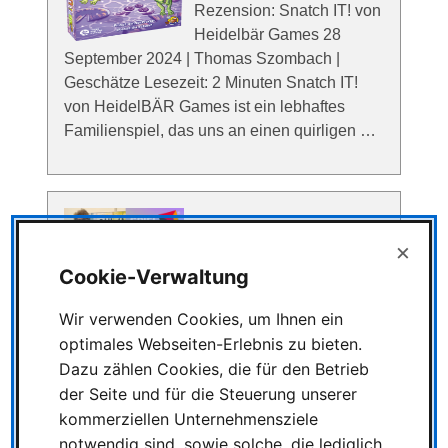
Rezension: Snatch IT! von
Heidelbär Games 28
September 2024 | Thomas Szombach |
Geschätze Lesezeit: 2 Minuten Snatch IT!
von HeidelBÄR Games ist ein lebhaftes
Familienspiel, das uns an einen quirligen …
Rückblick von der SPIEL
×
Essen 2024
Cookie-Verwaltung
Rückblick von der SPIEL
Wir verwenden Cookies, um Ihnen ein
Essen 2024 Your browser
optimales Webseiten-Erlebnis zu bieten.
does not support the audio element 08
Dazu zählen Cookies, die für den Betrieb
Oktober 2024 | Nicole Nowitzki | Geschätze
der Seite und für die Steuerung unserer
Lesezeit: 3 Minuten SPIEL Essen 2024 endet
kommerziellen Unternehmensziele
mit Besucherrekord und …
notwendig sind, sowie solche, die lediglich