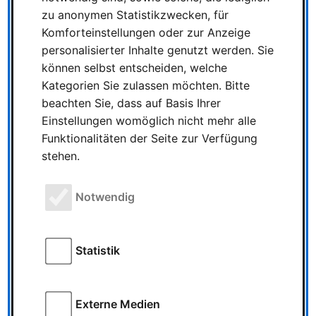
zu anonymen Statistikzwecken, für
Komforteinstellungen oder zur Anzeige
personalisierter Inhalte genutzt werden. Sie
Rezension zu Heckmeck
können selbst entscheiden, welche
am Bratwurmeck
Kategorien Sie zulassen möchten. Bitte
Rezension zu Heckmeck
beachten Sie, dass auf Basis Ihrer
am Bratwurmeck 30 Mai
Einstellungen womöglich nicht mehr alle
2012 | Thomas Szombach | Geschätze
Funktionalitäten der Seite zur Verfügung
Lesezeit: 2 Minuten Spielziel: Jeder Spieler
stehen.
übernimmt die Rolle eines Huhns und
versucht hier die meisten Würmer …
Notwendig
Statistik
Norderwind von Kosmos
Norderwind von Kosmos
19 April 2014 | Thomas
Externe Medien
Szombach | Geschätze