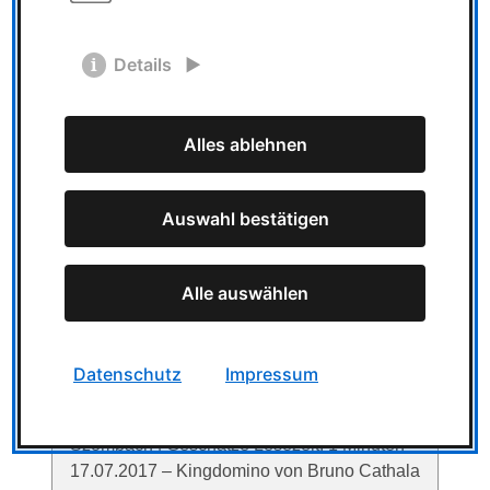
Lesezeit: 1 Minuten Norderwind ist ein
anspruchsvolles und strategisches Brettspiel,
Details
in dem die Spieler ihre Schiffe durch
gefährliche …
Alles ablehnen
Auswahl bestätigen
Kingdomino von Bruno
Cathala (Verlag:
Pegasus Spiele) ist das
Alle auswählen
neue Spiel des Jahres
2017
Kingdomino von Bruno Cathala (Verlag:
Datenschutz
Impressum
Pegasus Spiele) ist das neue Spiel des
Jahres 2017 17 Juli 2017 | Thomas
Szombach | Geschätze Lesezeit: 1 Minuten
17.07.2017 – Kingdomino von Bruno Cathala