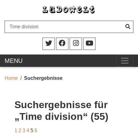
MENU
Home
Suchergebnisse
Suchergebnisse für
„Time division“ (55)
1
2
3
4
5
6