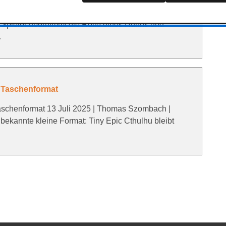
rmeck 30 Mai 2012 | Thomas Szombach | Geschätze
r Spieler übernimmt die Rolle eines Huhns und
…
m Taschenformat
aschenformat 13 Juli 2025 | Thomas Szombach |
bekannte kleine Format: Tiny Epic Cthulhu bleibt