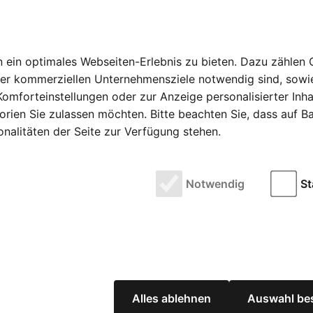
ein optimales Webseiten-Erlebnis zu bieten. Dazu zählen C
delbär Games 17 Januar 2024 | Thomas Szombach |
rer kommerziellen Unternehmensziele notwendig sind, sowie 
 Division von Heidelbär Games entführt die Spieler in
omforteinstellungen oder zur Anzeige personalisierter Inh
rien Sie zulassen möchten. Bitte beachten Sie, dass auf Bas
onalitäten der Seite zur Verfügung stehen.
vom Moses Verlag
Notwendig
St
m Moses Verlag 01 März 2025 | Thomas Szombach |
nervenaufreibender Trip durch die Tiefen der U-Bahn
Alles ablehnen
Auswahl bes
twurmeck