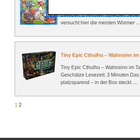
Rezension zu Heckmeck am Bratwu
Lesezeit: 2 Minuten Spielziel: Jede
versucht hier die meisten Würmer 
Tiny Epic Cthulhu – Wahnsinn i
Tiny Epic Cthulhu – Wahnsinn im T
Geschätze Lesezeit: 3 Minuten Das 
platzsparend – in der Box steckt …
1
2