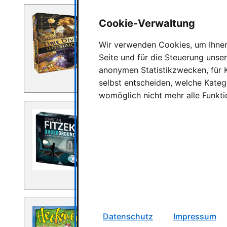
Cookie-Verwaltung
Time Division - Heidelbär Games
Wir verwenden Cookies, um Ihnen 
Rezension: Time Division von Hei
Seite und für die Steuerung unse
Geschätze Lesezeit: 2 Minuten Time
anonymen Statistikzwecken, für K
ein spannendes Duell zweier …
selbst entscheiden, welche Katego
womöglich nicht mehr alle Funkti
Sebastian Fitzek: Underground 
Sebastian Fitzek: Underground vo
Geschätze Lesezeit: 2 Minuten Ein 
Sebastian Fitzek steht für …
Datenschutz
Impressum
Rezension zu Heckmeck am Bra