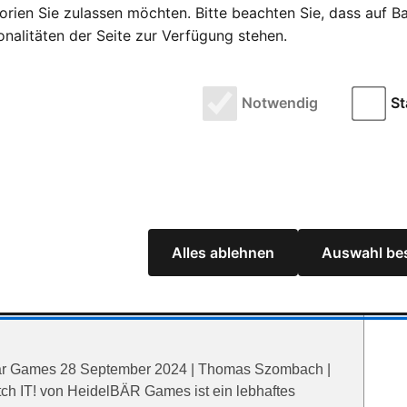
rien Sie zulassen möchten. Bitte beachten Sie, dass auf Bas
3 stehen fest 20 Juni 2023 | Thomas Szombach |
onalitäten der Seite zur Verfügung stehen.
ner Pressemitteilung sind die Nominierten für den
Notwendig
St
 & Asmodee
 Asmodee 28 Februar 2024 | Thomas Szombach |
lud veröffentlich am 20.3. Ihre Neuheit das neue
el, …
Alles ablehnen
Auswahl bes
bär Games 28 September 2024 | Thomas Szombach |
ch IT! von HeidelBÄR Games ist ein lebhaftes