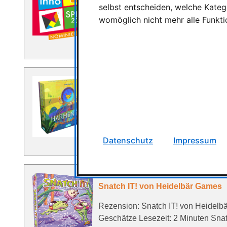
selbst entscheiden, welche Katego
Die Nominierten zum InnoSPIEL 202
womöglich nicht mehr alle Funkti
Geschätze Lesezeit: 3 Minuten In ei
Brettspiel-Innovationspreis …
Neuheit Harmonies von Libellud
Neuheit Harmonies von Libellud &
Geschätze Lesezeit: 2 Minuten Libel
Brettspiel "Harmonies". Dieses Spi
Datenschutz
Impressum
Snatch IT! von Heidelbär Games
Rezension: Snatch IT! von Heidel
Geschätze Lesezeit: 2 Minuten Snat