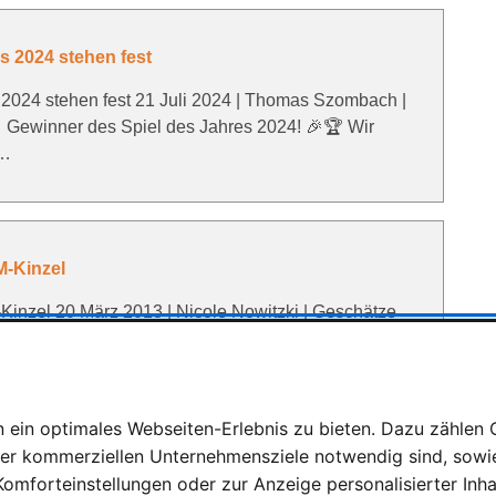
s 2024 stehen fest
 2024 stehen fest 21 Juli 2024 | Thomas Szombach |
 Gewinner des Spiel des Jahres 2024! 🎉🏆 Wir
 …
-Kinzel
nzel 20 März 2013 | Nicole Nowitzki | Geschätze
 Großer Sechsfarbiger Stoffwürfel Farbige
ila = …
ein optimales Webseiten-Erlebnis zu bieten. Dazu zählen C
rer kommerziellen Unternehmensziele notwendig sind, sowie 
023 stehen fest
omforteinstellungen oder zur Anzeige personalisierter Inh