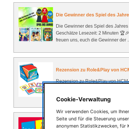
Die Gewinner des Spiel des Jahre
Die Gewinner des Spiel des Jahres
Geschätze Lesezeit: 2 Minuten 🏆
freuen uns, euch die Gewinner der
Rezension zu Role&Play von HCM
Rezension zu Role&Play von HCM-Ki
Lesezeit: 2 Minuten Packungsinhalt:
Kategoriekarten in sechs Farben: L
Cookie-Verwaltung
Wir verwenden Cookies, um Ihnen 
Seite und für die Steuerung unse
Die Nominierten zum InnoSPIEL 2
anonymen Statistikzwecken, für K