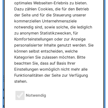
optimales Webseiten-Erlebnis zu bieten.
Spiel des Jahres 2026:
Dazu zählen Cookies, die für den Betrieb
Dito!, Die Insel der Mookies und Rebirth
der Seite und für die Steuerung unserer
gewinnen 12 Juli 2026 | Nicole Nowitzki |
kommerziellen Unternehmensziele
Geschätze Lesezeit: 3 Minuten Die Gewinner
notwendig sind, sowie solche, die lediglich
stehen fest: Bei der Preisverleihung am 12.
zu anonymen Statistikzwecken, für
Juli …
Komforteinstellungen oder zur Anzeige
personalisierter Inhalte genutzt werden. Sie
können selbst entscheiden, welche
1
2
3
Kategorien Sie zulassen möchten. Bitte
beachten Sie, dass auf Basis Ihrer
Einstellungen womöglich nicht mehr alle
Funktionalitäten der Seite zur Verfügung
Kategorien
stehen.
Spieletests
Notwendig
News
Messe und Veranstaltungen