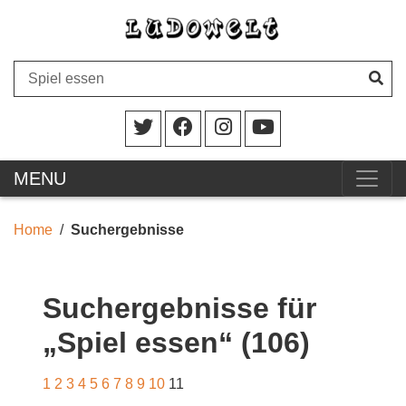
MENU
Home
Suchergebnisse
Suchergebnisse für
„Spiel essen“ (106)
1
2
3
4
5
6
7
8
9
10
11