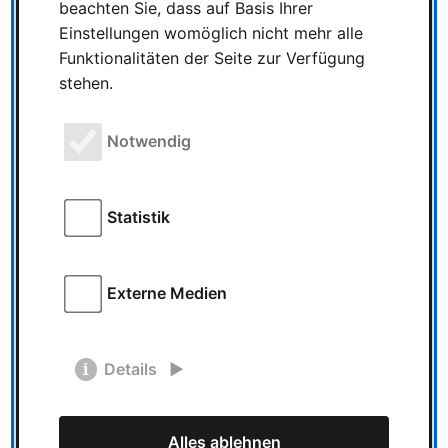
beachten Sie, dass auf Basis Ihrer
um Zug“ für Film- und
Einstellungen womöglich nicht mehr alle
Serienprojekte
Funktionalitäten der Seite zur Verfügung
stehen.
Netflix sichert sich „Zug
um Zug“ für Film- und Serienprojekte 26
Februar 2026 | Thomas Szombach |
Notwendig
Geschätze Lesezeit: 1 Minuten Netflix baut
sein Engagement im Bereich Brettspiel-
Adaptionen weiter …
Statistik
Externe Medien
Mediadaten
Mediadaten Mediadaten
Details
2026 gültig ab 01.01.2026
Kennzahlen ● 334756
Seitenaufrufe pro Monat ● 27.295 eindeutige
Alles ablehnen
Besucher pro Monat ● 04:21 Minuten