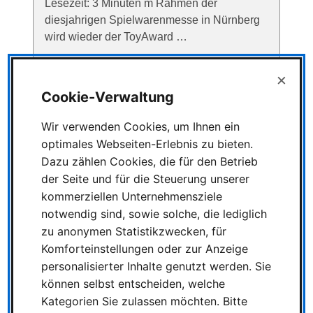
Lesezeit: 3 Minuten m Rahmen der
diesjahrigen Spielwarenmesse in Nürnberg
wird wieder der ToyAward …
×
Cookie-Verwaltung
Role Play Convention
Wir verwenden Cookies, um Ihnen ein
2015 RPC in Koln
optimales Webseiten-Erlebnis zu bieten.
Role Play Convention
Dazu zählen Cookies, die für den Betrieb
2015 RPC in Koln 04 Mai
der Seite und für die Steuerung unserer
2015 | Thomas Szombach | Geschätze
kommerziellen Unternehmensziele
Lesezeit: 1 Minuten Dieses Jahr findet am
notwendig sind, sowie solche, die lediglich
16. und 17. Mai wieder die Role-Play
zu anonymen Statistikzwecken, für
Convention in der Kölnmesse statt. Wer …
Komforteinstellungen oder zur Anzeige
personalisierter Inhalte genutzt werden. Sie
können selbst entscheiden, welche
Kategorien Sie zulassen möchten. Bitte
Netflix sichert sich „Zug