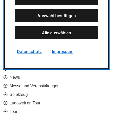
durchschnittliche Besuchszeit der User
Quelle: Matomo …
Auswahl bestätigen
1
2
3
4
5
6
7
8
9
10
11
Alle auswählen
Datenschutz
Impressum
Kategorien
Spieletests
News
Messe und Veranstaltungen
Spielzeug
Ludowelt on Tour
Team