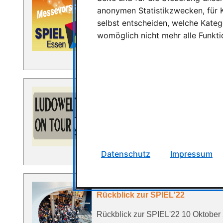
SPIEL ESSEN 2023 wird größer, 
anonymen Statistikzwecken, für K
selbst entscheiden, welche Katego
SPIEL ESSEN 2023 wird größer, mo
womöglich nicht mehr alle Funkti
| Thomas Szombach | Geschätze Les
SPIEL Essen bereits vor ihrer …
Ludowelt on Tour
LUDOWELT ON TOUR Spiele erleben
wir Gesellschaftsspiele, Spielzeug
Menschen. Bilder ansehen Event a
Datenschutz
Impressum
Rückblick zur SPIEL'22
Rückblick zur SPIEL'22 10 Oktober 