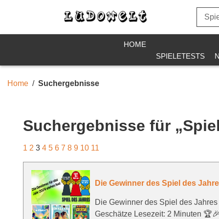
HOME
SPIELETESTS
Home
Suchergebnisse
Suchergebnisse für „Spiel
1
2
3
4
5
6
7
8
9
10
11
Die Gewinner des Spiel des Jahre
Die Gewinner des Spiel des Jahres
Geschätze Lesezeit: 2 Minuten 🏆