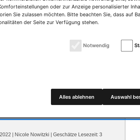
moderner und mit neuen Hallenkonzept
omforteinstellungen oder zur Anzeige personalisierter Inh
rien Sie zulassen möchten. Bitte beachten Sie, dass auf Bas
derner und mit neuen Hallenkonzept 16 August 2023
onalitäten der Seite zur Verfügung stehen.
ezeit: 4 Minuten GRÖSSER In diesem Jahr bricht die
Notwendig
St
. Gemeinsam spielen. Mit Ludowelt on Tour bringen
 und gemeinsame Spielerlebnisse direkt zu den
nfragen …
Alles ablehnen
Auswahl bes
2022 | Nicole Nowitzki | Geschätze Lesezeit: 3