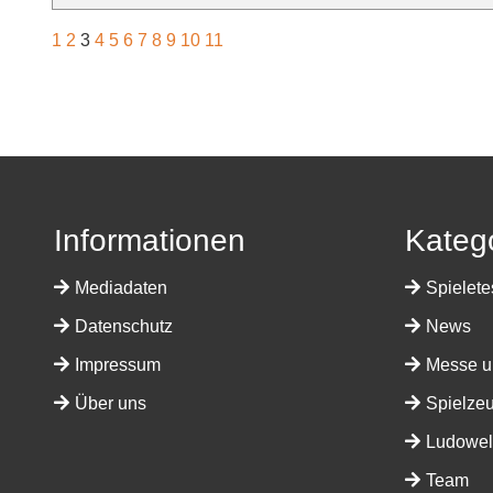
1
2
3
4
5
6
7
8
9
10
11
Informationen
Kateg
Mediadaten
Spielete
Datenschutz
News
Impressum
Messe u
Über uns
Spielze
Ludowelt
Team