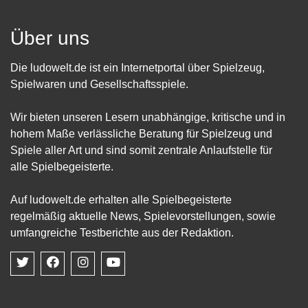
Über uns
Die ludowelt.de ist ein Internetportal über Spielzeug,
Spielwaren und Gesellschaftsspiele.
Wir bieten unseren Lesern unabhängige, kritische und in
hohem Maße verlässliche Beratung für Spielzeug und
Spiele aller Art und sind somit zentrale Anlaufstelle für
alle Spielbegeisterte.
Auf ludowelt.de erhalten alle Spielbegeisterte
regelmäßig aktuelle News, Spielevorstellungen, sowie
umfangreiche Testberichte aus der Redaktion.