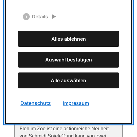
Schmidt Spiele -
Details
Frühjahrsneuheiten 2024
19 Dezember 2023 | Nicole Nowitzki |
Geschätze Lesezeit: 16 Minuten Aus der
Alles ablehnen
Pressemeldung von Schmidt Spiele wurden
uns die folgenden Spiele als …
Auswahl bestätigen
Alle auswählen
Herbstneuheiten 2022
von Schmidt Spiele
Herbstneuheiten 2022 von
Datenschutz
Impressum
Schmidt Spiele 13
September 2022 | Thomas Szombach |
Geschätze Lesezeit: 4 Minuten Floh im Zoo
Floh im Zoo ist eine actionreiche Neuheit
von Schmidt Spiele®und kann von zwei …