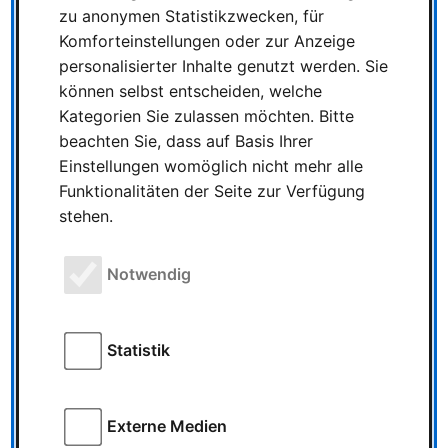
stattfinden. In …
zu anonymen Statistikzwecken, für
Komforteinstellungen oder zur Anzeige
personalisierter Inhalte genutzt werden. Sie
können selbst entscheiden, welche
Neuigkeiten &
Kategorien Sie zulassen möchten. Bitte
Informationen zur
beachten Sie, dass auf Basis Ihrer
SPIEL'22
Einstellungen womöglich nicht mehr alle
Funktionalitäten der Seite zur Verfügung
Neuigkeiten &
stehen.
Informationen zur SPIEL'22 08 September
2022 | Thomas Szombach | Geschätze
Lesezeit: 4 Minuten Vom 6.10. - 9.10.2022
Notwendig
findet wieder SPIEL in Essen statt. In diesem
Jahr werden mehr als …
Statistik
Schmidt Spiele -
Externe Medien
Frühjahrsneuheiten 2024