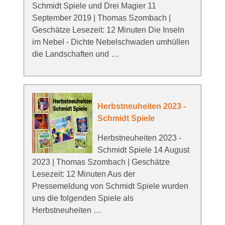
Schmidt Spiele und Drei Magier 11
September 2019 | Thomas Szombach |
Geschätze Lesezeit: 12 Minuten Die Inseln
im Nebel - Dichte Nebelschwaden umhüllen
die Landschaften und …
Herbstneuheiten 2023 -
Schmidt Spiele
Herbstneuheiten 2023 -
Schmidt Spiele 14 August
2023 | Thomas Szombach | Geschätze
Lesezeit: 12 Minuten Aus der
Pressemeldung von Schmidt Spiele wurden
uns die folgenden Spiele als
Herbstneuheiten …