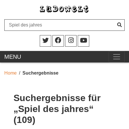
MENU
Home
Suchergebnisse
Suchergebnisse für
„Spiel des jahres“
(109)