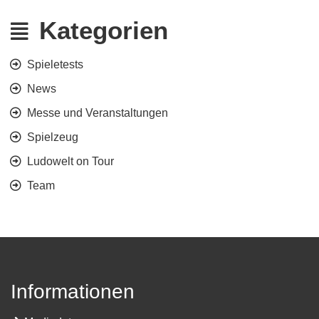
Kategorien
Spieletests
News
Messe und Veranstaltungen
Spielzeug
Ludowelt on Tour
Team
Informationen