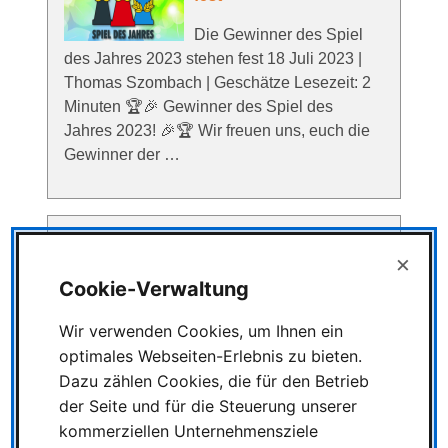
Die Gewinner des Spiel
des Jahres 2023 stehen fest 18 Juli 2023 |
Thomas Szombach | Geschätze Lesezeit: 2
Minuten 🏆🎉 Gewinner des Spiel des
Jahres 2023! 🎉🏆 Wir freuen uns, euch die
Gewinner der …
×
SPIEL ESSEN 2024 -
Neuigkeiten &
Cookie-Verwaltung
Informationen
Wir verwenden Cookies, um Ihnen ein
SPIEL ESSEN 2024 -
optimales Webseiten-Erlebnis zu bieten.
Neuigkeiten & Informationen 01 Juli 2024 |
Dazu zählen Cookies, die für den Betrieb
Thomas Szombach | Geschätze Lesezeit: 3
der Seite und für die Steuerung unserer
Minuten Alle Standflächen sind restlos
kommerziellen Unternehmensziele
vergeben! Die SPIEL Essen wird vom 3. bis