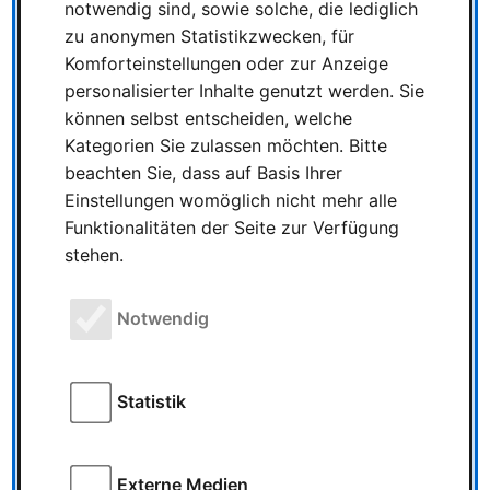
notwendig sind, sowie solche, die lediglich
6. Oktober 2024 …
zu anonymen Statistikzwecken, für
Komforteinstellungen oder zur Anzeige
personalisierter Inhalte genutzt werden. Sie
können selbst entscheiden, welche
Star Wars: The
Kategorien Sie zulassen möchten. Bitte
Deckbuilding Game
beachten Sie, dass auf Basis Ihrer
Clone Wars Edition von
Einstellungen womöglich nicht mehr alle
FFG
Funktionalitäten der Seite zur Verfügung
stehen.
Star Wars: The Deckbuilding Game Clone
Wars Edition 13 Oktober 2024 | Thomas
Szombach | Geschätze Lesezeit: 2 Minuten
Notwendig
Star Wars: The Deckbuilding Game Clone
Wars Edition ist das zweite Deckbuilding …
Statistik
Rückblick von der SPIEL
Externe Medien