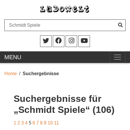
MENU
Home
Suchergebnisse
Suchergebnisse für
„Schmidt Spiele“ (106)
1
2
3
4
5
6
7
8
9
10
11