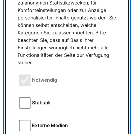
zu anonymen Statistikzwecken, für
Komforteinstellungen oder zur Anzeige
Ludowelt on Tour
personalisierter Inhalte genutzt werden. Sie
können selbst entscheiden, welche
LUDOWELT ON TOUR
Kategorien Sie zulassen möchten. Bitte
Spiele erleben.
beachten Sie, dass auf Basis Ihrer
Gemeinsam spielen. Mit
Einstellungen womöglich nicht mehr alle
Ludowelt on Tour bringen wir
Funktionalitäten der Seite zur Verfügung
Gesellschaftsspiele, Spielzeug und
stehen.
gemeinsame Spielerlebnisse direkt zu den
Menschen. Bilder ansehen Event anfragen
…
Notwendig
Statistik
Neuigkeiten &
Informationen zur
SPIEL'22
Externe Medien
Neuigkeiten &