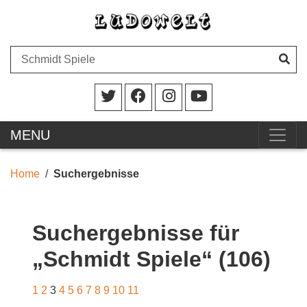
MENU
Home
Suchergebnisse
Suchergebnisse für
„Schmidt Spiele“ (106)
1
2
3
4
5
6
7
8
9
10
11