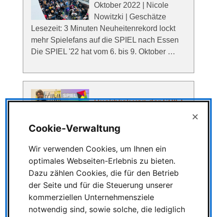
Oktober 2022 | Nicole
Nowitzki | Geschätze
Lesezeit: 3 Minuten Neuheitenrekord lockt
mehr Spielefans auf die SPIEL nach Essen
Die SPIEL '22 hat vom 6. bis 9. Oktober …
Rückblick von der SPIEL
×
Essen 2024
Cookie-Verwaltung
Rückblick von der SPIEL
Essen 2024 Your browser
Wir verwenden Cookies, um Ihnen ein
does not support the audio element 08
optimales Webseiten-Erlebnis zu bieten.
Oktober 2024 | Nicole Nowitzki | Geschätze
Dazu zählen Cookies, die für den Betrieb
Lesezeit: 3 Minuten SPIEL Essen 2024 endet
der Seite und für die Steuerung unserer
mit Besucherrekord und …
kommerziellen Unternehmensziele
notwendig sind, sowie solche, die lediglich