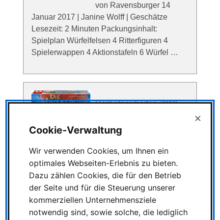
von Ravensburger 14
Januar 2017 | Janine Wolff | Geschätze
Lesezeit: 2 Minuten Packungsinhalt:
Spielplan Würfelfelsen 4 Ritterfiguren 4
Spielerwappen 4 Aktionstafeln 6 Würfel …
Herbstneuheiten 2019
×
von Schmidt Spiele und
Drei Magier
Cookie-Verwaltung
Herbstneuheiten 2019 von
Wir verwenden Cookies, um Ihnen ein
Schmidt Spiele und Drei Magier 11
optimales Webseiten-Erlebnis zu bieten.
September 2019 | Thomas Szombach |
Dazu zählen Cookies, die für den Betrieb
Geschätze Lesezeit: 12 Minuten Die Inseln
der Seite und für die Steuerung unserer
im Nebel - Dichte Nebelschwaden umhüllen
kommerziellen Unternehmensziele
die Landschaften und …
notwendig sind, sowie solche, die lediglich