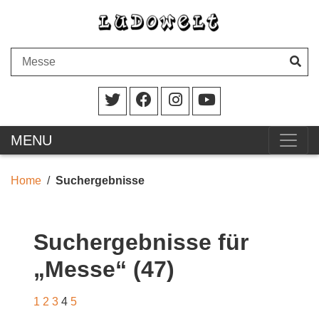
MENU
Home
Suchergebnisse
Suchergebnisse für
„Messe“ (47)
1
2
3
4
5