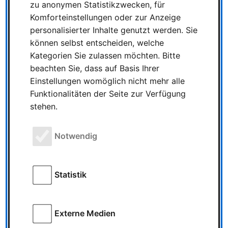
zu anonymen Statistikzwecken, für
Komforteinstellungen oder zur Anzeige
personalisierter Inhalte genutzt werden. Sie
Die nominierten Spiele
können selbst entscheiden, welche
für den Brettspiel-
Kategorien Sie zulassen möchten. Bitte
Innovationspreis
beachten Sie, dass auf Basis Ihrer
innoSPIEL 2022 stehen
Einstellungen womöglich nicht mehr alle
fest
Funktionalitäten der Seite zur Verfügung
stehen.
Die nominierten Spiele für den Brettspiel-
Innovationspreis innoSPIEL 2022 stehen fest
01 September 2022 | Thomas Szombach |
Notwendig
Geschätze Lesezeit: 4 Minuten In einer
Pressemitteilung sind die Nominierten …
Statistik
Schmidt Spiele -
Externe Medien
Frühjahrsneuheiten 2024