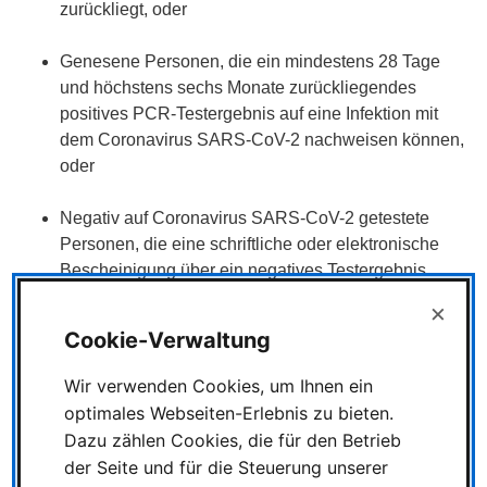
zurückliegt, oder
Genesene Personen, die ein mindestens 28 Tage
und höchstens sechs Monate zurückliegendes
positives PCR-Testergebnis auf eine Infektion mit
dem Coronavirus SARS-CoV-2 nachweisen können,
oder
Negativ auf Coronavirus SARS-CoV-2 getestete
Personen, die eine schriftliche oder elektronische
Bescheinigung über ein negatives Testergebnis
eines innerhalb der letzten 48 Stunden
×
durchgeführten Point-of-Care (PoC)-Antigen-Tests
Cookie-Verwaltung
(Schnelltest) oder PCR-Tests auf eine Infektion mit
dem Coronavirus SARS-CoV-2 vorlegen.
Wir verwenden Cookies, um Ihnen ein
optimales Webseiten-Erlebnis zu bieten.
Dazu zählen Cookies, die für den Betrieb
Kinder ab 6 Jahren: Entgegen der
der Seite und für die Steuerung unserer
Coronaschutzverordnung des Landes NRW muss