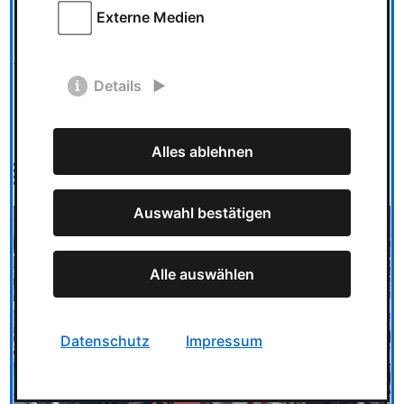
Kinder von 4 bis 12 Jahren: EUR 11,50 (Tageskarte)*
Externe Medien
Erwachsene und Kinder ab 13 Jahren: EUR 20,–
(Tageskarte)*
*zzgl. EUR 2,– Servicegebühr
Details
Dauerkarten wird es in diesem Jahr leider nicht geben.
Alles ablehnen
Bild
Auswahl bestätigen
Alle auswählen
Datenschutz
Impressum