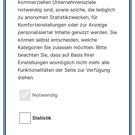
kommerziellen Unternehmensziele
auch für Kinder ab 6 Jahren (falls nicht geimpft oder
notwendig sind, sowie solche, die lediglich
genesen) ein negatives Testergebnis vorgelegt
zu anonymen Statistikzwecken, für
werden. Da während der Messelaufzeit in vielen
Komforteinstellungen oder zur Anzeige
Bundesländern Schulferien sind, wird ein
personalisierter Inhalte genutzt werden. Sie
Schülerausweis als Nachweis einer regelmäßigen
können selbst entscheiden, welche
Testung seitens der Schulen nicht akzeptiert.
Kategorien Sie zulassen möchten. Bitte
beachten Sie, dass auf Basis Ihrer
Einstellungen womöglich nicht mehr alle
Heute (26. August) hat der Vorverkauf der Tickets für die
Funktionalitäten der Seite zur Verfügung
Spielemesse begonnen.
stehen.
Die Karten können über Homepage der Spielemesse
bestellt werden.
Notwendig
https://www.spiel-messe.com/de/besucher/eintritt-und-
oeffnungszeiten/
Statistik
Preise sind wie folgt: