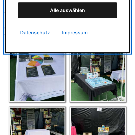
konnten eine Vielzahl an Spielen präsentieren und hatten
Alle auswählen
viel Freude daran, die Besucher mit unseren Spielen zu
begeistern. Egal ob klein oder groß, es war für jeden etwas
dabei. Wir freuen uns schon auf das nächste Jahr und viele
Datenschutz
Impressum
weitere spannende Spieleabenteuer!