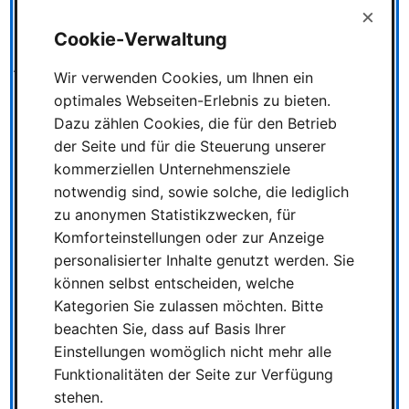
Die Top 10 der meistgespielten Spiele in der Kategorie:
×
„Grundschulkinder“
Cookie-Verwaltung
Auch für die etwas älteren Kinder gab es viele Highlights.
Wir verwenden Cookies, um Ihnen ein
Hier die Top 10:
optimales Webseiten-Erlebnis zu bieten.
Dazu zählen Cookies, die für den Betrieb
Karlo Karottenschreck von Goliath
der Seite und für die Steuerung unserer
Ice Cool von Amigo
kommerziellen Unternehmensziele
Cobra Paw von Game Factory
notwendig sind, sowie solche, die lediglich
Exploding Minions von Exploding
Kittens/Asmodee
zu anonymen Statistikzwecken, für
Rabenschubsen von Moses Verlag
Komforteinstellungen oder zur Anzeige
Snatch It von HeidelBÄR Games
personalisierter Inhalte genutzt werden. Sie
Infinity Gauntlet von Z-Man Games/Asmodee
können selbst entscheiden, welche
UNO Quadro von Mattel
Kategorien Sie zulassen möchten. Bitte
Roboter Randale von Moses Verlag
beachten Sie, dass auf Basis Ihrer
Gruselrunde zur Geisterstunde von
Einstellungen womöglich nicht mehr alle
Ravensburger
Funktionalitäten der Seite zur Verfügung
stehen.