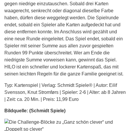
gegen niedrige einzutauschen. Sobald drei Karten
waagerecht, senkrecht oder diagonal dieselbe Farbe
haben, dürfen diese weggelegt werden. Die Spielrunde
endet, sobald ein Spieler alle Karten aufgedeckt hat und
diese entfernen konnte. Im Anschluss wird gezählt und
eine neue Runde eingeleitet. Das Spiel endet, sobald ein
Spieler mit seiner Summe aus allen zuvor gespielten
Runden 99 Punkte überschreitet. Wer am Ende die
niedrigste Summe vorweisen kann, gewinnt das Spiel.
HILO ist ein schneller und lockerer Kartenspaß, das mit
seinen leichten Regeln für die ganze Familie geeignet ist.
Typ: Kartenspiel | Verlag: Schmidt Spiele® | Autor: Eilif
Svensson, Knut Stromførs | Spieler: 2-6 | Alter: ab 8 Jahren
| Zeit: ca. 20 Min. | Preis: 11,99 Euro
Bildquelle: (Schmidt Spiele)