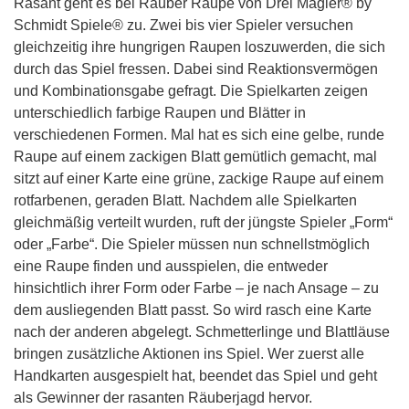
Rasant geht es bei Räuber Raupe von Drei Magier® by
Schmidt Spiele® zu. Zwei bis vier Spieler versuchen
gleichzeitig ihre hungrigen Raupen loszuwerden, die sich
durch das Spiel fressen. Dabei sind Reaktionsvermögen
und Kombinationsgabe gefragt. Die Spielkarten zeigen
unterschiedlich farbige Raupen und Blätter in
verschiedenen Formen. Mal hat es sich eine gelbe, runde
Raupe auf einem zackigen Blatt gemütlich gemacht, mal
sitzt auf einer Karte eine grüne, zackige Raupe auf einem
rotfarbenen, geraden Blatt. Nachdem alle Spielkarten
gleichmäßig verteilt wurden, ruft der jüngste Spieler „Form“
oder „Farbe“. Die Spieler müssen nun schnellstmöglich
eine Raupe finden und ausspielen, die entweder
hinsichtlich ihrer Form oder Farbe – je nach Ansage – zu
dem ausliegenden Blatt passt. So wird rasch eine Karte
nach der anderen abgelegt. Schmetterlinge und Blattläuse
bringen zusätzliche Aktionen ins Spiel. Wer zuerst alle
Handkarten ausgespielt hat, beendet das Spiel und geht
als Gewinner der rasanten Räuberjagd hervor.