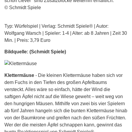
schön clever" sind Zusatzblöcke weiterhin erhältlich.
© Schmidt Spiele
Typ: Würfelspiel | Verlag: Schmidt Spiele® | Autor:
Wolfgang Warsch | Spieler: 1-4 | Alter: ab 8 Jahren | Zeit 30
Min. | Preis: 3,79 Euro
Bildquelle: (Schmidt Spiele)
Klettermäuse
- Die kleinen Klettermäuse haben sich vor
dem Fuchs in den Tiefen des großen Apfelbaums
versteckt. Alles wäre so einfach, hätte der Wind die
saftigen Äpfel nicht auf die Wiese geweht – weit weg von
den hungrigen Mäusen. Mithilfe von zwei bis vier Spielern
ab fünf Jahren hangeln sich die bunten Klettermäuse hinab
von der Baumkrone und greifen nach den süßen Früchten.
Wer der die meisten Äpfel schnappen kann, gewinnt das
bunte Reaktionsspiel von Schmidt Spiele®.