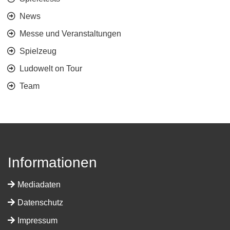
News
Messe und Veranstaltungen
Spielzeug
Ludowelt on Tour
Team
Informationen
Mediadaten
Datenschutz
Impressum