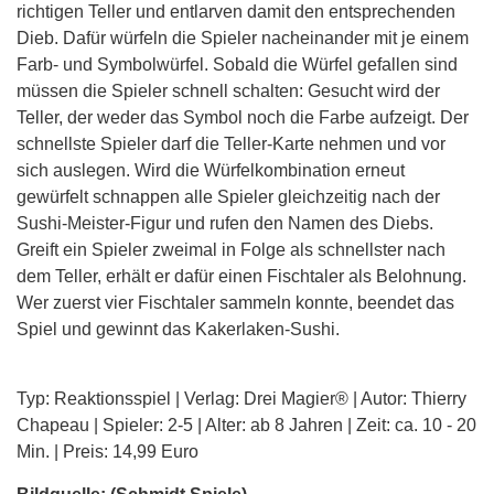
richtigen Teller und entlarven damit den entsprechenden
Dieb. Dafür würfeln die Spieler nacheinander mit je einem
Farb- und Symbolwürfel. Sobald die Würfel gefallen sind
müssen die Spieler schnell schalten: Gesucht wird der
Teller, der weder das Symbol noch die Farbe aufzeigt. Der
schnellste Spieler darf die Teller-Karte nehmen und vor
sich auslegen. Wird die Würfelkombination erneut
gewürfelt schnappen alle Spieler gleichzeitig nach der
Sushi-Meister-Figur und rufen den Namen des Diebs.
Greift ein Spieler zweimal in Folge als schnellster nach
dem Teller, erhält er dafür einen Fischtaler als Belohnung.
Wer zuerst vier Fischtaler sammeln konnte, beendet das
Spiel und gewinnt das Kakerlaken-Sushi.
Typ: Reaktionsspiel | Verlag: Drei Magier® | Autor: Thierry
Chapeau | Spieler: 2-5 | Alter: ab 8 Jahren | Zeit: ca. 10 - 20
Min. | Preis: 14,99 Euro