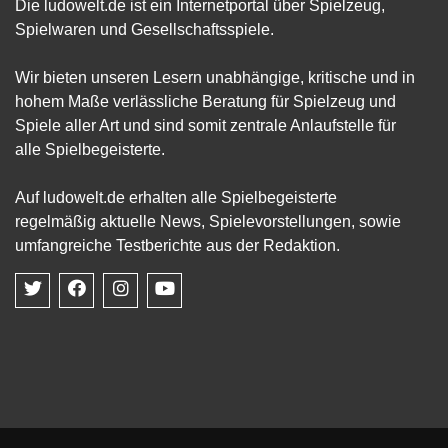
Die ludowelt.de ist ein Internetportal über Spielzeug,
Spielwaren und Gesellschaftsspiele.
Wir bieten unseren Lesern unabhängige, kritische und in
hohem Maße verlässliche Beratung für Spielzeug und
Spiele aller Art und sind somit zentrale Anlaufstelle für
alle Spielbegeisterte.
Auf ludowelt.de erhalten alle Spielbegeisterte
regelmäßig aktuelle News, Spielevorstellungen, sowie
umfangreiche Testberichte aus der Redaktion.