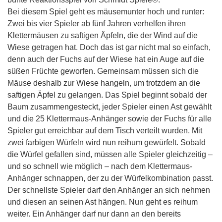
Bei diesem Spiel geht es mäusemunter hoch und runter:
Zwei bis vier Spieler ab fünf Jahren verhelfen ihren
Klettermäusen zu saftigen Äpfeln, die der Wind auf die
Wiese getragen hat. Doch das ist gar nicht mal so einfach,
denn auch der Fuchs auf der Wiese hat ein Auge auf die
süßen Früchte geworfen. Gemeinsam müssen sich die
Mäuse deshalb zur Wiese hangeln, um trotzdem an die
saftigen Äpfel zu gelangen. Das Spiel beginnt sobald der
Baum zusammengesteckt, jeder Spieler einen Ast gewählt
und die 25 Klettermaus-Anhänger sowie der Fuchs für alle
Spieler gut erreichbar auf dem Tisch verteilt wurden. Mit
zwei farbigen Würfeln wird nun reihum gewürfelt. Sobald
die Würfel gefallen sind, müssen alle Spieler gleichzeitig –
und so schnell wie möglich – nach dem Klettermaus-
Anhänger schnappen, der zu der Würfelkombination passt.
Der schnellste Spieler darf den Anhänger an sich nehmen
und diesen an seinen Ast hängen. Nun geht es reihum
weiter. Ein Anhänger darf nur dann an den bereits