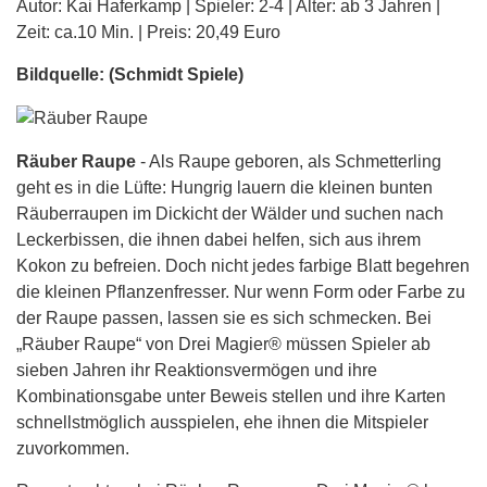
Autor: Kai Haferkamp | Spieler: 2-4 | Alter: ab 3 Jahren |
Zeit: ca.10 Min. | Preis: 20,49 Euro
Bildquelle: (Schmidt Spiele)
Räuber Raupe
- Als Raupe geboren, als Schmetterling
geht es in die Lüfte: Hungrig lauern die kleinen bunten
Räuberraupen im Dickicht der Wälder und suchen nach
Leckerbissen, die ihnen dabei helfen, sich aus ihrem
Kokon zu befreien. Doch nicht jedes farbige Blatt begehren
die kleinen Pflanzenfresser. Nur wenn Form oder Farbe zu
der Raupe passen, lassen sie es sich schmecken. Bei
„Räuber Raupe“ von Drei Magier® müssen Spieler ab
sieben Jahren ihr Reaktionsvermögen und ihre
Kombinationsgabe unter Beweis stellen und ihre Karten
schnellstmöglich ausspielen, ehe ihnen die Mitspieler
zuvorkommen.