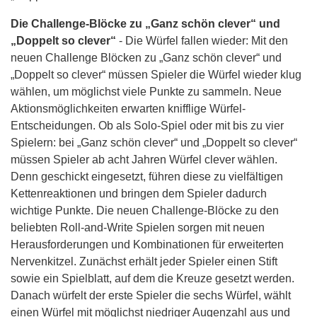
Die Challenge-Blöcke zu „Ganz schön clever“ und
„Doppelt so clever“
- Die Würfel fallen wieder: Mit den
neuen Challenge Blöcken zu „Ganz schön clever“ und
„Doppelt so clever“ müssen Spieler die Würfel wieder klug
wählen, um möglichst viele Punkte zu sammeln. Neue
Aktionsmöglichkeiten erwarten knifflige Würfel-
Entscheidungen. Ob als Solo-Spiel oder mit bis zu vier
Spielern: bei „Ganz schön clever“ und „Doppelt so clever“
müssen Spieler ab acht Jahren Würfel clever wählen.
Denn geschickt eingesetzt, führen diese zu vielfältigen
Kettenreaktionen und bringen dem Spieler dadurch
wichtige Punkte. Die neuen Challenge-Blöcke zu den
beliebten Roll-and-Write Spielen sorgen mit neuen
Herausforderungen und Kombinationen für erweiterten
Nervenkitzel. Zunächst erhält jeder Spieler einen Stift
sowie ein Spielblatt, auf dem die Kreuze gesetzt werden.
Danach würfelt der erste Spieler die sechs Würfel, wählt
einen Würfel mit möglichst niedriger Augenzahl aus und