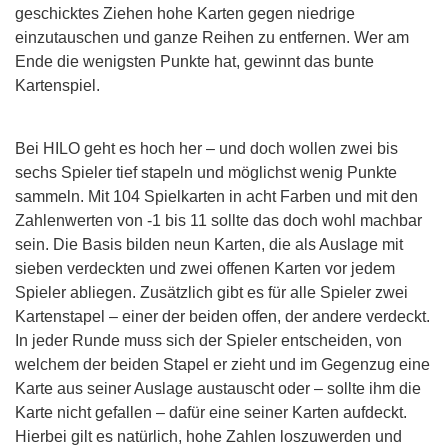
geschicktes Ziehen hohe Karten gegen niedrige
einzutauschen und ganze Reihen zu entfernen. Wer am
Ende die wenigsten Punkte hat, gewinnt das bunte
Kartenspiel.
Bei HILO geht es hoch her – und doch wollen zwei bis
sechs Spieler tief stapeln und möglichst wenig Punkte
sammeln. Mit 104 Spielkarten in acht Farben und mit den
Zahlenwerten von -1 bis 11 sollte das doch wohl machbar
sein. Die Basis bilden neun Karten, die als Auslage mit
sieben verdeckten und zwei offenen Karten vor jedem
Spieler abliegen. Zusätzlich gibt es für alle Spieler zwei
Kartenstapel – einer der beiden offen, der andere verdeckt.
In jeder Runde muss sich der Spieler entscheiden, von
welchem der beiden Stapel er zieht und im Gegenzug eine
Karte aus seiner Auslage austauscht oder – sollte ihm die
Karte nicht gefallen – dafür eine seiner Karten aufdeckt.
Hierbei gilt es natürlich, hohe Zahlen loszuwerden und