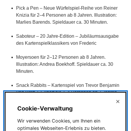
Pick a Pen – Neue Würfelspiel-Reihe von Reiner
Knizia für 2–4 Personen ab 8 Jahren. Illustration:
Marlies Barends. Spieldauer ca. 30 Minuten.
Saboteur – 20 Jahre-Edition – Jubiläumsausgabe
des Kartenspielklassikers von Frederic
Moyersoen für 2–12 Personen ab 8 Jahren.
Illustration: Andrea Boekhoff. Spieldauer ca. 30
Minuten.
Snack Rabbits – Kartenspiel von Trevor Benjamin
und Brett J. Gilbert für 2–4 Personen ab 7 Jahren.
Illustration: Bernhard Speh. Spieldauer ca. 20
×
Minuten
Cookie-Verwaltung
Wir verwenden Cookies, um Ihnen ein
Wolkenschiff – Kooperatives Kinderspiel von „Die 7
Bazis“ für 2–4 Personen ab 6 Jahren. Illustration: Jan
optimales Webseiten-Erlebnis zu bieten.