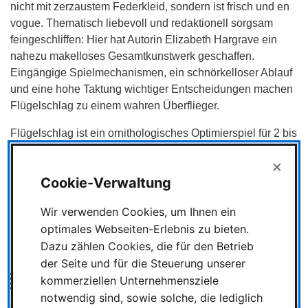
nicht mit zerzaustem Federkleid, sondern ist frisch und en
vogue. Thematisch liebevoll und redaktionell sorgsam
feingeschliffen: Hier hat Autorin Elizabeth Hargrave ein
nahezu makelloses Gesamtkunstwerk geschaffen.
Eingängige Spielmechanismen, ein schnörkelloser Ablauf
und eine hohe Taktung wichtiger Entscheidungen machen
Flügelschlag zu einem wahren Überflieger.
Flügelschlag ist ein ornithologisches Optimierspiel für 2 bis
5 Spieler ab 12 Jahren
×
Von Elizabeth Hargrave
Cookie-Verwaltung
Grafik: Natalia Rojas, Ana María Martínez Jaramillo
und Beth Sobel
Wir verwenden Cookies, um Ihnen ein
Verlag: Feuerland (Eppstein-Bremthal)
optimales Webseiten-Erlebnis zu bieten.
Dazu zählen Cookies, die für den Betrieb
der Seite und für die Steuerung unserer
Bild
kommerziellen Unternehmensziele
notwendig sind, sowie solche, die lediglich