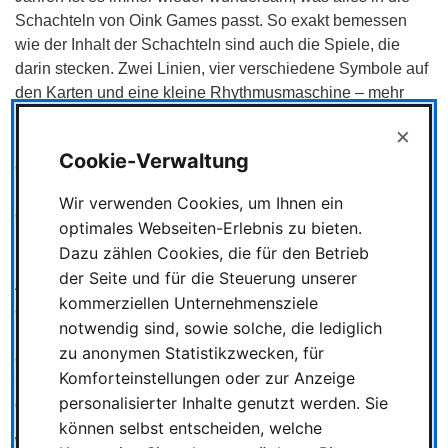
Schachteln von Oink Games passt. So exakt bemessen
wie der Inhalt der Schachteln sind auch die Spiele, die
darin stecken. Zwei Linien, vier verschiedene Symbole auf
den Karten und eine kleine Rhythmusmaschine – mehr
braucht es nicht für HEY YO. Die mitgelieferte Mini-
×
Boombox gibt den Rhythmus vor, in dem die Karten
Cookie-Verwaltung
abzulegen sind. Dadurch entsteht ein Flow und die
Mitglieder der antretenden Teams passen sich der Musik
Wir verwenden Cookies, um Ihnen ein
aus der kleinen Box an. HEY YO lässt auch
optimales Webseiten-Erlebnis zu bieten.
unmusikalische Menschen plötzlich im Takt wippen und
Dazu zählen Cookies, die für den Betrieb
ihre Kartenablage an diesen Beat anpassen. Zur
der Seite und für die Steuerung unserer
Ausstattung des Spiels gehört neben dem Lautsprecher
kommerziellen Unternehmensziele
auch ein klug gemachter Wertungsblock, der uns bei der
notwendig sind, sowie solche, die lediglich
Punkteverteilung gut anleitet und uns eine Menge Arbeit
zu anonymen Statistikzwecken, für
abnimmt. Ein sehr stimmiges Paket. HEY YO, von Takashi
Komforteinstellungen oder zur Anzeige
Saito, Oink Games, 2-10 Spieler, ab 8 Jahren, 15 Minuten,
personalisierter Inhalte genutzt werden. Sie
ca. 16 Euro
können selbst entscheiden, welche
WONDER BOOK