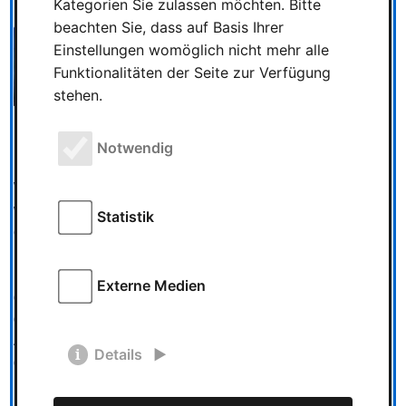
Kategorien Sie zulassen möchten. Bitte
beachten Sie, dass auf Basis Ihrer
Einstellungen womöglich nicht mehr alle
Funktionalitäten der Seite zur Verfügung
stehen.
Notwendig
Wir befinden uns in Oniria, dem Land der Drachen. Früher
war dies ein Paradies, doch nun ist das Land bedroht. Um
Statistik
eine uralte Macht davon abzuhalten, Oniria zu zerstören,
müssen wir in die Vergangenheit reisen und die Drachen
retten. Das Portal in diese Welt ist das WONDER BOOK. In
Externe Medien
dem kooperativen Spiel WONDER BOOK sprechen sich
die Spieler und Spielerinnen über die Reihenfolge ihrer
Aktionen ab. Und sie spielen auf und in dem Buch, aus
Details
dem ein markanter Pop-Up-Baum ragt. Weitere Pop-Up-
Elemente kommen nach und nach ins Spiel und lassen
Interaktion auf vielfältige Art und Weise zu. Die Gegner im