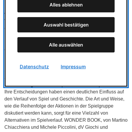
Alles ablehnen
Spiel reagieren, aktiviert über Karten. Über die Kartensets
wird die sechsteilige Geschichte vorangetrieben, die wir in
WONDER BOOK erleben. Der Einstieg in die Regeln ist
Auswahl bestätigen
dabei sehr niedrigschwellig. Begründung der Jury: Der
Baum ist der Hingucker in WONDER BOOK. Die mächtige
Pop-Up-Krone überragt das namensgebende Buch und
Alle auswählen
den Spieltisch und ist doch kein optischer Selbstzweck.
Der Baum bietet viele Funktionen, ist sehr gut in das Spiel
integriert und bietet eine hohe Interaktion mit dem
Datenschutz
Impressum
Spielplan. Dazu bieten die sechs Kapitel einen
abwechslungsreichen Spielverlauf, der von einer großen
Entscheidungsvielfalt der Spielerinnen und Spieler lebt.
Ihre Entscheidungen haben einen deutlichen Einfluss auf
den Verlauf von Spiel und Geschichte. Die Art und Weise,
wie die Reihenfolge der Aktionen in der Spielgruppe
diskutiert werden kann, sorgt für eine Vielzahl von
Alternativen im Spielverlauf. WONDER BOOK, von Martino
Chiacchiera und Michele Piccolini, dV Giochi und