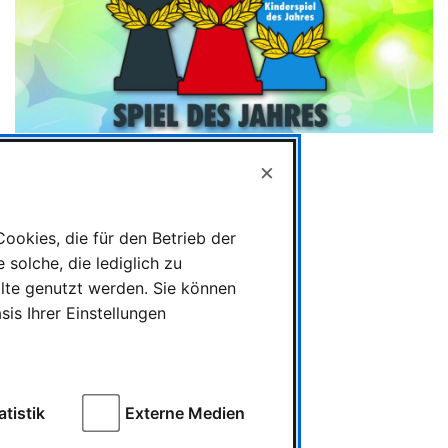
×
Kategorien
ookies, die für den Betrieb der
Spieletests
solche, die lediglich zu
News
alte genutzt werden. Sie können
is Ihrer Einstellungen
Messe und Veranstaltungen
Spielzeug
Ludowelt on Tour
atistik
Externe Medien
Team