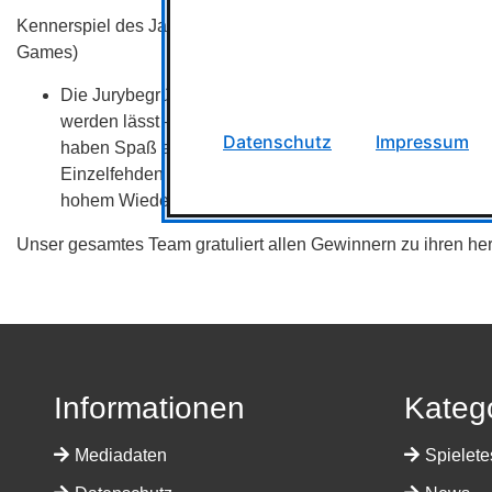
Kennerspiel des Jahres: "Challengers!" von Johannes Kren
Games)
Die Jurybegründung lautet: „Challengers“ bietet ein n
werden lässt – spannend und turbulent bis zum letzten
Datenschutz
Impressum
haben Spaß an der aufgeladenen Turnier-Atmosphäre,
Einzelfehden entsteht. Die Vielfalt der Kombinations
hohem Wiederspielreiz.“
Unser gesamtes Team gratuliert allen Gewinnern zu ihren h
Informationen
Kateg
Mediadaten
Spielete