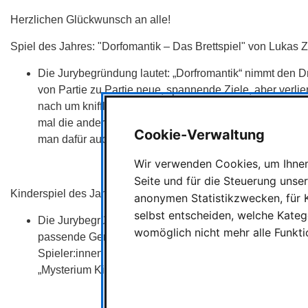
Herzlichen Glückwunsch an alle!
Spiel des Jahres: "Dorfomantik – Das Brettspiel" von Lukas
Die Jurybegründung lautet: „Dorfromantik“ nimmt den Dr
von Partie zu Partie neue, spannende Ziele, aber verl
nach um kniffligere ergänzt, aber alle liegen in der Ko
mal die andere die beste Idee. Die Kampagne lockt zu neu
Cookie-Verwaltung
man dafür auch neue Mitspieler:innen.“
Wir verwenden Cookies, um Ihnen 
Seite und für die Steuerung unse
Kinderspiel des Jahres: "Mysterium Kids" von Antonin Boccar
anonymen Statistikzwecken, für K
selbst entscheiden, welche Katego
Die Jurybegründung lautet: Das Tambourin fasziniert die
womöglich nicht mehr alle Funkti
passende Geräusche zu erzeugen und dem genauen Zuhö
Spieler:innen dann noch gemeinsam herausfinden, welc
„Mysterium Kids“ überzeugt mit einer spannenden Aufga