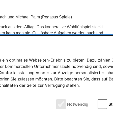
 Zach und Michael Palm (Pegasus Spiele)
uck aus dem Alltag. Das kooperative Wohlfühlspiel steckt
ieren kann man nie. Gut lösbare Aufgaben werden nach und
mfortzone. Bei der gemeinsamen Puzzelei hat mal der eine,
en Partien – und so schnell, wie das Spiel erklärt ist, findet
ein optimales Webseiten-Erlebnis zu bieten. Dazu zählen C
rer kommerziellen Unternehmensziele notwendig sind, sowie 
a und Yves Hirschfeld (Libellud / Space Cow)
omforteinstellungen oder zur Anzeige personalisierter Inh
rien Sie zulassen möchten. Bitte beachten Sie, dass auf Bas
 Kinder sofort. Kombiniert mit der Herausforderung,
onalitäten der Seite zur Verfügung stehen.
ren, entsteht eine einzigartige Atmosphäre. Wenn die
her der gesuchte Gegenstand war, ist die Freude groß.
be und einzigartigem Spielmaterial.“
Notwendig
St