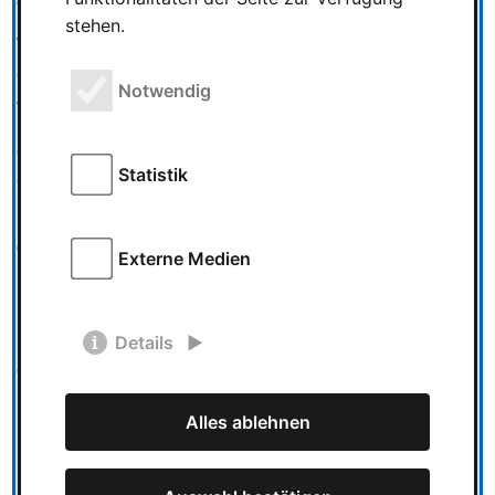
erforschten Exponate.
stehen.
Wir konnten vier Alienrassen testen. Jede Rasse hat einen
anderen Schwerpunkt, wie z.B. die Erforschung von
Notwendig
Alienartefakten oder die Lieferung von Aliens zu speziellen
Planeten. Laut dem Autor: Tomás Holek arbeitet er noch an
einer fünften Alienrasse, die ggf. noch in das finale Spiel
Statistik
aufgenommen wird.
Für das Spiel zu zweit gibt es eine zusätzliche Mechanik,
die die Begegnung der dritten Art beschleunigt, sodass
Externe Medien
man schneller an die stärkeren Handkarten kommt.
Der Prototyp spielte sich bereits sehr gut und machte direkt
Details
Lust auf eine weitere Runde, aber an manchen Stellen gab
es noch Unklarheiten, an denen noch gearbeitet werden
musste.
Alles ablehnen