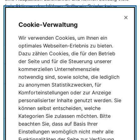
freie Aktionen durchführen. Sollte ein Spieler keine
Hauptaktion mehr durchführen können, dann muss er
×
passen. Diese Mechanik führt in voller Besetzung zu
Cookie-Verwaltung
längeren Wartezeiten für die Spieler, die früh passen
müssen, da andere Spieler ggf. noch mehrere Runden
Wir verwenden Cookies, um Ihnen ein
spielen können, bis die nächste Spielrunde starten kann.
optimales Webseiten-Erlebnis zu bieten.
Dazu zählen Cookies, die für den Betrieb
Im Spiel zu zweit ist diese Wartezeit so gut wie nicht
der Seite und für die Steuerung unserer
gegeben.
kommerziellen Unternehmensziele
Die Spieler haben während des Spiels Begegnungen der
notwendig sind, sowie solche, die lediglich
dritten Art. Im Detail bedeutet das, dass die Spieler stärkere
zu anonymen Statistikzwecken, für
Handkarten erhalten.
Komforteinstellungen oder zur Anzeige
personalisierter Inhalte genutzt werden. Sie
Siegpunkte können die Spieler z.B. über Landungen auf
können selbst entscheiden, welche
Planeten, das Aussenden von Satelliten zu Planeten oder
Kategorien Sie zulassen möchten. Bitte
durch das Erfüllen von Missionen erhalten. Am Ende des
beachten Sie, dass auf Basis Ihrer
Spiels gibt es noch eine Endwertung, bei der man noch
Einstellungen womöglich nicht mehr alle
zusätzliche Punkte erhalten kann, wie z.B. für die meisten
Funktionalitäten der Seite zur Verfügung