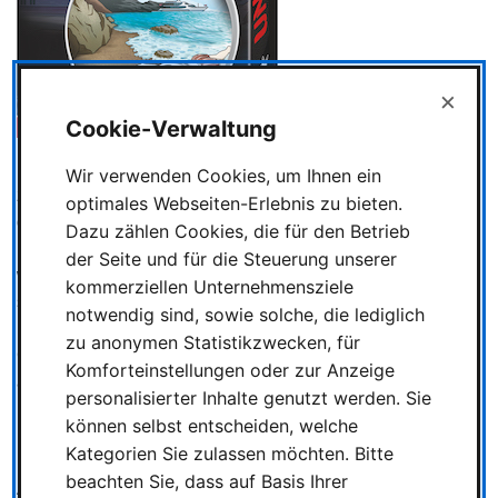
×
Cookie-Verwaltung
Mord oder Unfall? Mehrere Todesfälle auf hoher See sind
Wir verwenden Cookies, um Ihnen ein
zu lösen und es zählt jedes Detail! Bei Unsolved – Tod auf
optimales Webseiten-Erlebnis zu bieten.
der Jacht, dem zweiten Streich der Unsolved-
Dazu zählen Cookies, die für den Betrieb
KrimispielReihe, läuft die Aufklärung der drei Kapitel
der Seite und für die Steuerung unserer
wieder ausschließlich über Bilder: Alle Spielenden
kommerziellen Unternehmensziele
schauen sich gemeinsam Bildkarten an und tauschen sich
notwendig sind, sowie solche, die lediglich
über mögliche Indizien aus, die zur Lösung beitragen.
zu anonymen Statistikzwecken, für
Gemeinsam entscheiden sie, welche 12 Karten sie offen
Komforteinstellungen oder zur Anzeige
auslegen, um damit die wichtigen Fragen des Falls zu
personalisierter Inhalte genutzt werden. Sie
klären: Wer ist das Opfer? Gibt es eine Tatwaffe? Und wer
können selbst entscheiden, welche
hat das Opfer aus welchem Grund getötet? Oder war es ein
Kategorien Sie zulassen möchten. Bitte
Unfall? Ein Krimispiel, bei dem man unbedingt seine
beachten Sie, dass auf Basis Ihrer
Augen offenhalten sollte.