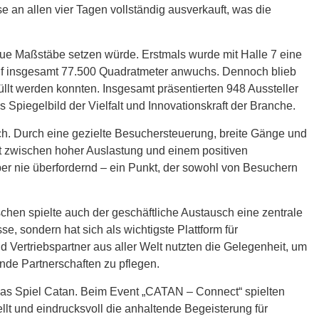
e an allen vier Tagen vollständig ausverkauft, was die
eue Maßstäbe setzen würde. Erstmals wurde mit Halle 7 eine
 auf insgesamt 77.500 Quadratmeter anwuchs. Dennoch blieb
üllt werden konnten. Insgesamt präsentierten 948 Aussteller
Spiegelbild der Vielfalt und Innovationskraft der Branche.
h. Durch eine gezielte Besuchersteuerung, breite Gänge und
ht zwischen hoher Auslastung und einem positiven
ber nie überfordernd – ein Punkt, der sowohl von Besuchern
chen spielte auch der geschäftliche Austausch eine zentrale
e, sondern hat sich als wichtigste Plattform für
nd Vertriebspartner aus aller Welt nutzten die Gelegenheit, um
nde Partnerschaften zu pflegen.
das Spiel Catan. Beim Event „CATAN – Connect“ spielten
lt und eindrucksvoll die anhaltende Begeisterung für