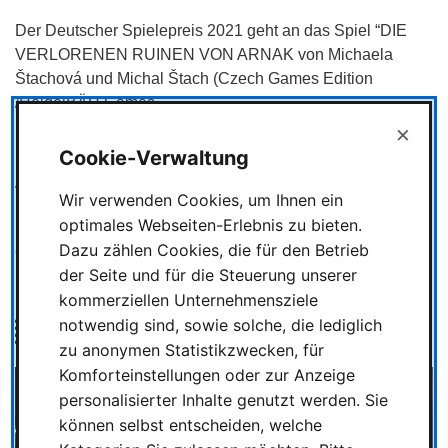
Der Deutscher Spielepreis 2021 geht an das Spiel “DIE
VERLORENEN RUINEN VON ARNAK von Michaela
Štachová und Michal Štach (Czech Games Edition
/HeidelBÄR Games
×
Das Deutscher Spielepreis 2021 in der Kategorie
Cookie-Verwaltung
Kinderspiel ging an DODO – RETTET DAS WACKEL-EI!
von Marco Teubner und Frank Bebenroth (Kosmos Verlag)
Wir verwenden Cookies, um Ihnen ein
optimales Webseiten-Erlebnis zu bieten.
Die nächsten Internationalen Spieltage SPIEL finden vom
Dazu zählen Cookies, die für den Betrieb
6.10. bis 9.10.2022 in der Messe Essen statt.
der Seite und für die Steuerung unserer
kommerziellen Unternehmensziele
Bild
notwendig sind, sowie solche, die lediglich
zu anonymen Statistikzwecken, für
Komforteinstellungen oder zur Anzeige
personalisierter Inhalte genutzt werden. Sie
können selbst entscheiden, welche