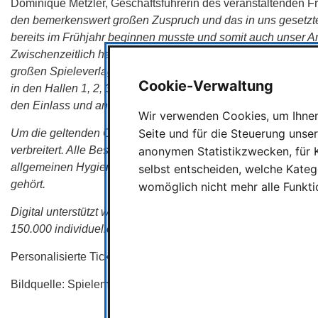
Dominique Metzler, Geschäftsführerin des veranstaltenden Fr
den bemerkenswert großen Zuspruch und das in uns gesetzte
bereits im Frühjahr beginnen musste und somit auch unser 
Zwischenzeitlich haben sich mehr als 500 Aussteller aus 41 
großen Spieleverlage. Einige Aussteller haben ihre Flächen 
Cookie-Verwaltung
in den Hallen 1, 2, 3, 5, 6 sowie der „Galeria“ an den Start g
den Einlass und andere Aktivitäten genutzt. Weitere Eingänge
Wir verwenden Cookies, um Ihnen 
Seite und für die Steuerung unse
Um die geltenden Coronaschutzregeln gut umsetzen zu könne
verbreitert. Alle Besucher und Aussteller werden getestet, g
anonymen Statistikzwecken, für K
allgemeinen Hygiene- und Abstandsregeln gelten, zu denen
selbst entscheiden, welche Katego
gehört.
womöglich nicht mehr alle Funkti
Digital unterstützt wird die physische Messe in diesem Jahr mi
150.000 individuelle Besucher verzeichnen und zum Mitspiel
Personalisierte Tickets werden ab August ausschließlich onl
Bildquelle: Spielemesse Logo (Merz Verlag)